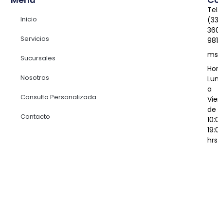
Tel
Inicio
(3
36
Servicios
98
ms
Sucursales
Hor
Nosotros
Lu
a
Consulta Personalizada
Vie
de
Contacto
10:
19:
hrs