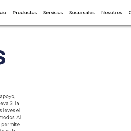
icio
Productos
Servicios
Sucursales
Nosotros
s
 apoyo,
eva Silla
 leves el
modos. Al
e permite