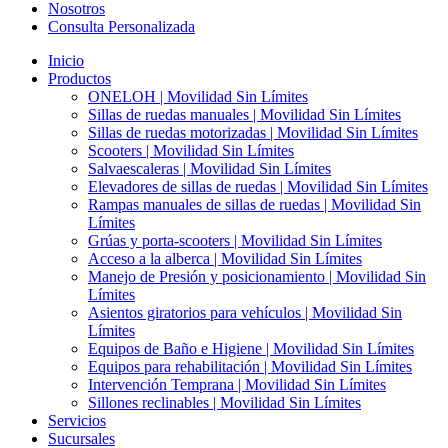
Nosotros
Consulta Personalizada
Inicio
Productos
ONELOH | Movilidad Sin Límites
Sillas de ruedas manuales | Movilidad Sin Límites
Sillas de ruedas motorizadas | Movilidad Sin Límites
Scooters | Movilidad Sin Límites
Salvaescaleras | Movilidad Sin Límites
Elevadores de sillas de ruedas | Movilidad Sin Límites
Rampas manuales de sillas de ruedas | Movilidad Sin
Límites
Grúas y porta-scooters | Movilidad Sin Límites
Acceso a la alberca | Movilidad Sin Límites
Manejo de Presión y posicionamiento | Movilidad Sin
Límites
Asientos giratorios para vehículos | Movilidad Sin
Límites
Equipos de Baño e Higiene | Movilidad Sin Límites
Equipos para rehabilitación | Movilidad Sin Límites
Intervención Temprana | Movilidad Sin Límites
Sillones reclinables | Movilidad Sin Límites
Servicios
Sucursales