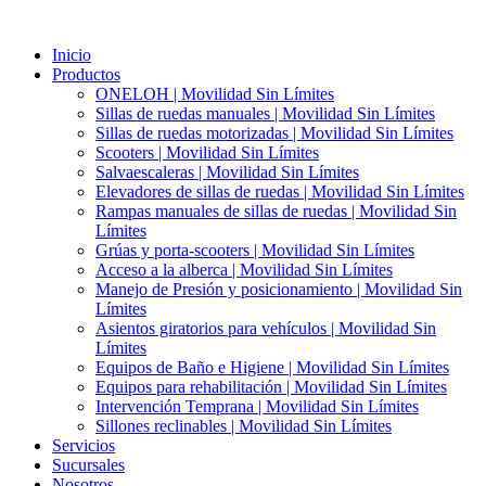
Ir
al
Inicio
contenido
Productos
ONELOH | Movilidad Sin Límites
Sillas de ruedas manuales | Movilidad Sin Límites
Sillas de ruedas motorizadas | Movilidad Sin Límites
Scooters | Movilidad Sin Límites
Salvaescaleras | Movilidad Sin Límites
Elevadores de sillas de ruedas | Movilidad Sin Límites
Rampas manuales de sillas de ruedas | Movilidad Sin
Límites
Grúas y porta-scooters | Movilidad Sin Límites
Acceso a la alberca | Movilidad Sin Límites
Manejo de Presión y posicionamiento | Movilidad Sin
Límites
Asientos giratorios para vehículos | Movilidad Sin
Límites
Equipos de Baño e Higiene | Movilidad Sin Límites
Equipos para rehabilitación | Movilidad Sin Límites
Intervención Temprana | Movilidad Sin Límites
Sillones reclinables | Movilidad Sin Límites
Servicios
Sucursales
Nosotros