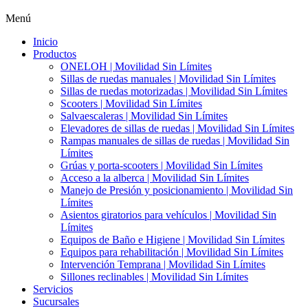
Menú
Inicio
Productos
ONELOH | Movilidad Sin Límites
Sillas de ruedas manuales | Movilidad Sin Límites
Sillas de ruedas motorizadas | Movilidad Sin Límites
Scooters | Movilidad Sin Límites
Salvaescaleras | Movilidad Sin Límites
Elevadores de sillas de ruedas | Movilidad Sin Límites
Rampas manuales de sillas de ruedas | Movilidad Sin
Límites
Grúas y porta-scooters | Movilidad Sin Límites
Acceso a la alberca | Movilidad Sin Límites
Manejo de Presión y posicionamiento | Movilidad Sin
Límites
Asientos giratorios para vehículos | Movilidad Sin
Límites
Equipos de Baño e Higiene | Movilidad Sin Límites
Equipos para rehabilitación | Movilidad Sin Límites
Intervención Temprana | Movilidad Sin Límites
Sillones reclinables | Movilidad Sin Límites
Servicios
Sucursales