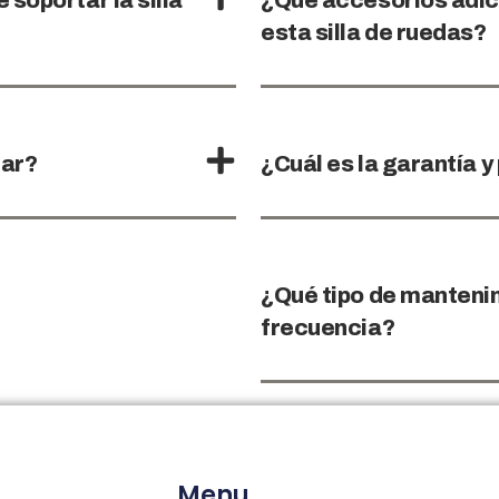
soportar la silla
¿Qué accesorios adic
esta silla de ruedas?
nar?
¿Cuál es la garantía y
¿Qué tipo de mantenim
frecuencia?
Menu