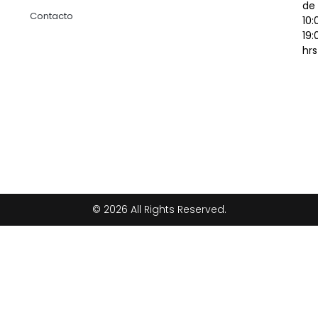
de
Contacto
10:
19:
hrs
© 2026 All Rights Reserved.