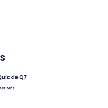
s
Quickie Q7
eer Más