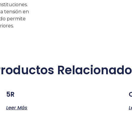
nstituciones.
la tensión en
ado permite
iores.
Productos Relacionado
5R
Leer Más
L