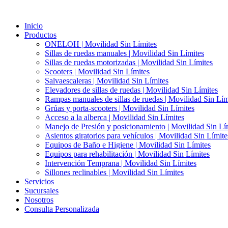
Ir
al
Inicio
contenido
Productos
ONELOH | Movilidad Sin Límites
Sillas de ruedas manuales | Movilidad Sin Límites
Sillas de ruedas motorizadas | Movilidad Sin Límites
Scooters | Movilidad Sin Límites
Salvaescaleras | Movilidad Sin Límites
Elevadores de sillas de ruedas | Movilidad Sin Límites
Rampas manuales de sillas de ruedas | Movilidad Sin Lím
Grúas y porta-scooters | Movilidad Sin Límites
Acceso a la alberca | Movilidad Sin Límites
Manejo de Presión y posicionamiento | Movilidad Sin Lí
Asientos giratorios para vehículos | Movilidad Sin Límite
Equipos de Baño e Higiene | Movilidad Sin Límites
Equipos para rehabilitación | Movilidad Sin Límites
Intervención Temprana | Movilidad Sin Límites
Sillones reclinables | Movilidad Sin Límites
Servicios
Sucursales
Nosotros
Consulta Personalizada