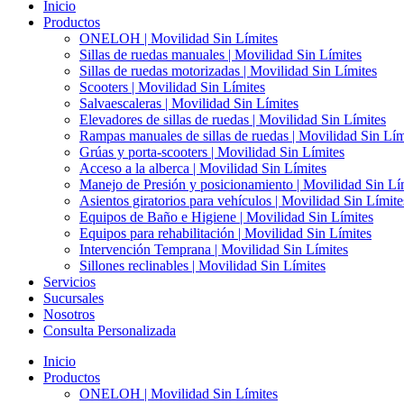
Inicio
Productos
ONELOH | Movilidad Sin Límites
Sillas de ruedas manuales | Movilidad Sin Límites
Sillas de ruedas motorizadas | Movilidad Sin Límites
Scooters | Movilidad Sin Límites
Salvaescaleras | Movilidad Sin Límites
Elevadores de sillas de ruedas | Movilidad Sin Límites
Rampas manuales de sillas de ruedas | Movilidad Sin Lím
Grúas y porta-scooters | Movilidad Sin Límites
Acceso a la alberca | Movilidad Sin Límites
Manejo de Presión y posicionamiento | Movilidad Sin Lí
Asientos giratorios para vehículos | Movilidad Sin Límite
Equipos de Baño e Higiene | Movilidad Sin Límites
Equipos para rehabilitación | Movilidad Sin Límites
Intervención Temprana | Movilidad Sin Límites
Sillones reclinables | Movilidad Sin Límites
Servicios
Sucursales
Nosotros
Consulta Personalizada
Inicio
Productos
ONELOH | Movilidad Sin Límites