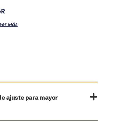
5R
eer Más
de ajuste para mayor