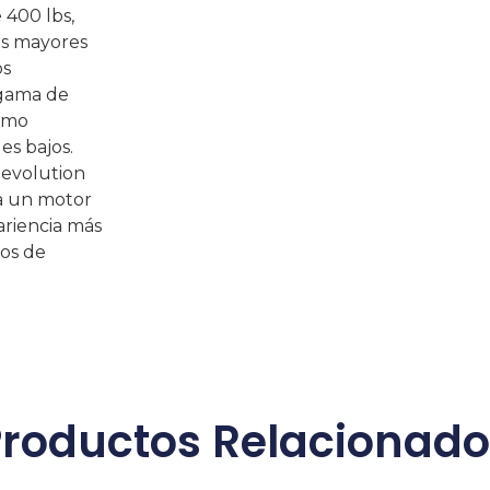
 400 lbs,
as mayores
os
 gama de
como
es bajos.
Revolution
a un motor
ariencia más
dos de
Productos Relacionado