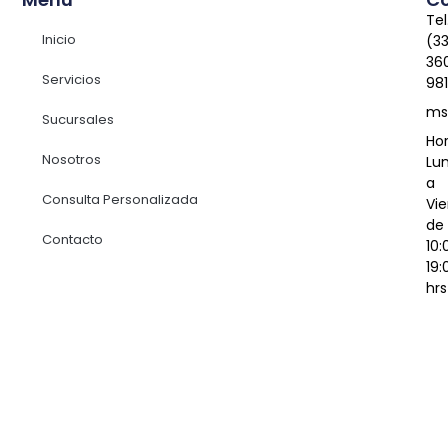
Tel
Inicio
(3
36
Servicios
98
ms
Sucursales
Hor
Nosotros
Lu
a
Consulta Personalizada
Vie
de
Contacto
10:
19:
hrs