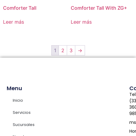
Comforter Tall
Comforter Tall With ZG+
Leer más
Leer más
1
2
3
→
Menu
C
Tel
Inicio
(3
36
Servicios
98
ms
Sucursales
Hor