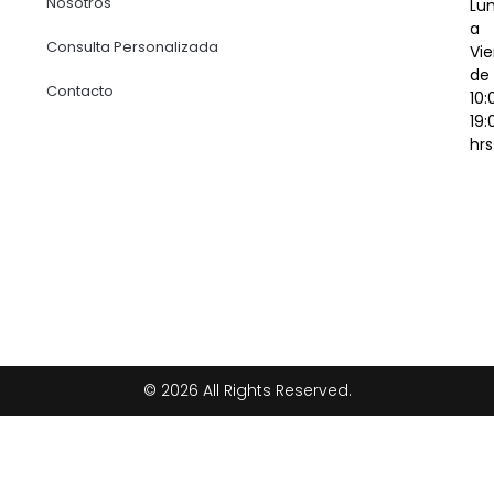
Nosotros
Lu
a
Consulta Personalizada
Vie
de
Contacto
10:
19:
hrs
© 2026 All Rights Reserved.